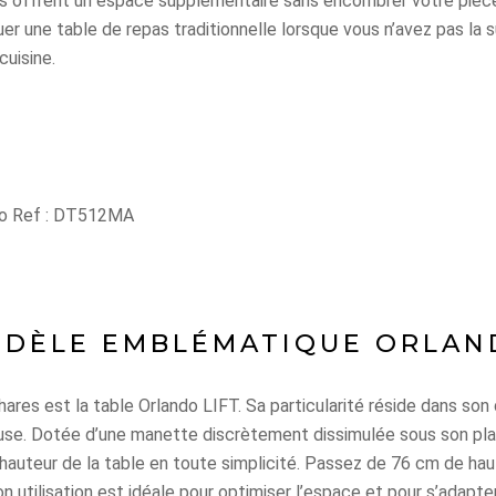
ous offrent un espace supplémentaire sans encombrer votre pièc
r une table de repas traditionnelle lorsque vous n’avez pas la 
cuisine.
do Ref : DT512MA
DÈLE EMBLÉMATIQUE ORLAND
ares est la table Orlando LIFT. Sa particularité réside dans son 
euse. Dotée d’une manette discrètement dissimulée sous son pla
hauteur de la table en toute simplicité. Passez de 76 cm de hau
n utilisation est idéale pour optimiser l’espace et pour s’adapte