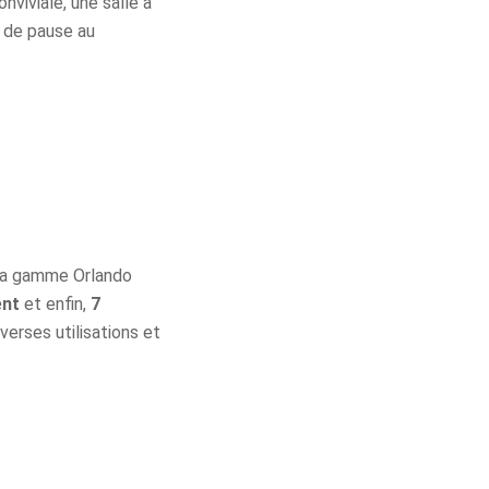
nviviale, une salle à
e de pause au
 La gamme Orlando
ent
et enfin,
7
verses utilisations et