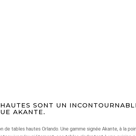
Akante Journal
LITÉS
NOS CONSEILS DÉCO
PAR PIÈCES
INFOS GÉNÉR
 HAUTES SONT UN INCONTOURNABL
UE AKANTE.
on de tables hautes Orlando. Une gamme signée Akante, à la poi