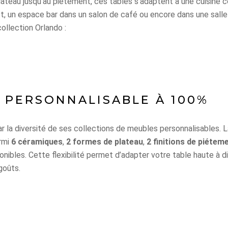
ateau jusqu’au piétement, ces tables s’adaptent à une cuisine co
ot, un espace bar dans un salon de café ou encore dans une sall
ollection Orlando :
 PERSONNALISABLE À 100%
ar la diversité de ses collections de meubles personnalisables.
armi
6 céramiques
,
2 formes de plateau
,
2 finitions de piétem
onibles. Cette flexibilité permet d’adapter votre table haute à di
goûts.