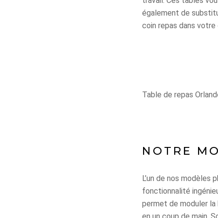
travail. Ces tables v
également de substitue
coin repas dans votre 
Table de repas Orlan
NOTRE MO
L’un de nos modèles ph
fonctionnalité ingéni
permet de moduler la 
en un coup de main. So