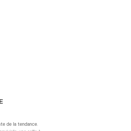
ALES
NOTRE HISTOIRE
E
nte de la tendance.