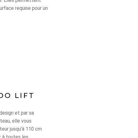
e. Elles permettent
surface requise pour un
O LIFT
design et par sa
teau, elle vous
teur jusqu’à 110 cm
r à toutes les