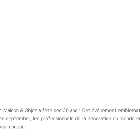
Akante Journal
LITÉS
NOS CONSEILS DÉCO
PAR PIÈCES
INFOS GÉNÉR
on Maison & Objet a fêté ses 30 ans ! Cet événement emblémati
t en septembre, les professionnels de la décoration du monde e
pas manquer.