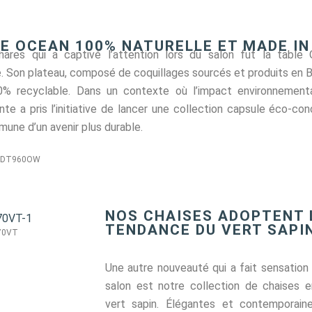
LE OCEAN 100% NATURELLE ET MADE IN
hares qui a captivé l’attention lors du salon fut la table 
. Son plateau, composé de coquillages sourcés et produits en Br
0% recyclable. Dans un contexte où l’impact environnemen
te a pris l’initiative de lancer une collection capsule éco-co
une d’un avenir plus durable.
 : DT960OW
NOS CHAISES ADOPTENT 
TENDANCE DU VERT SAPI
170VT
Une autre nouveauté qui a fait sensation 
salon est notre collection de chaises e
vert sapin. Élégantes et contemporain