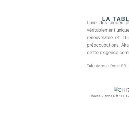
LA TAB
L’une des pièces p
véritablement unique
renouvelable et 10
préoccupations, Akan
cette exigence comm
Table de repas Ocean Réf
Chaise Vienna Réf : CH