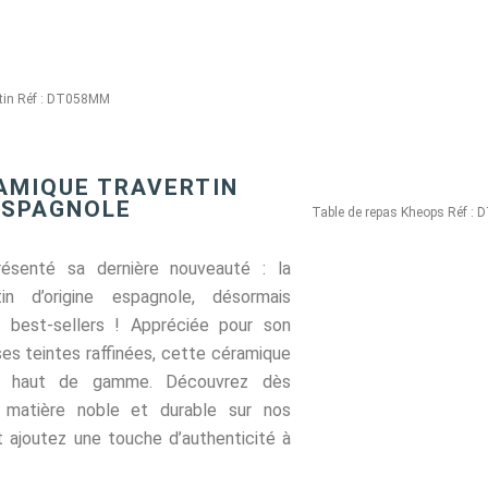
stin Réf : DT058MM
AMIQUE TRAVERTIN
ESPAGNOLE
Table de repas Kheops Réf :
ésenté sa dernière nouveauté : la
tin d’origine espagnole, désormais
s best-sellers ! Appréciée pour son
ses teintes raffinées, cette céramique
ion haut de gamme. Découvrez dès
 matière noble et durable sur nos
 ajoutez une touche d’authenticité à