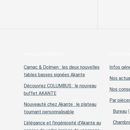
ARTICLES RÉCENTS
CATÉGOR
Carnac & Dolmen : les deux nouvelles
Infos gén
tables basses signées Akante
Nos actua
Découvrez COLUMBUS : le nouveau
Nos conse
buffet AKANTE
Par pièce
Nouveauté chez Akante : le plateau
Bureau
(
tournant personnalisable
Chambr
L’élégance et l’ingéniosité d’Akante au