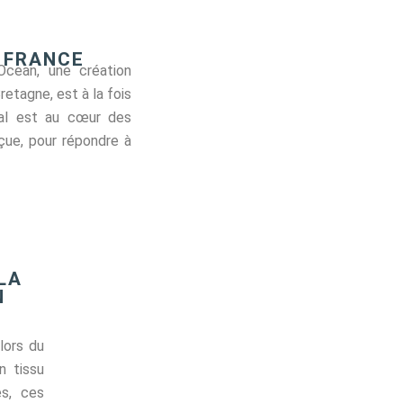
 FRANCE
Ocean, une création
etagne, est à la fois
tal est au cœur des
nçue, pour répondre à
LA
N
lors du
n tissu
es, ces