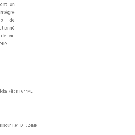
ment en
intègre
les de
ctionné
 de vie
elle.
doba Réf : DT674ME
Missouri Réf : DT024MR