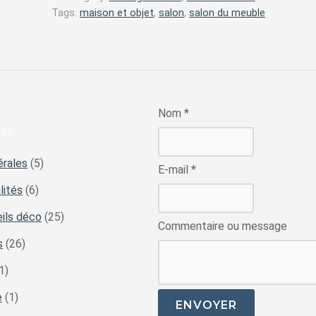
Tags:
maison et objet
,
salon
,
salon du meuble
Nom
*
IES
érales
(5)
E-mail
*
lités
(6)
ils déco
(25)
Commentaire ou message
s
(26)
1)
e
(1)
ENVOYER