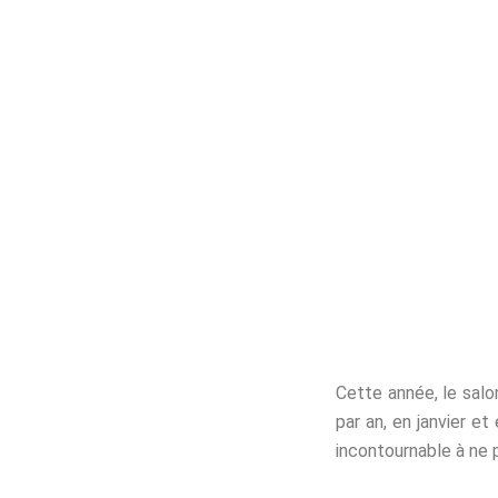
ACCUEIL
NOS ACTUA
Cette année, le sal
par an, en janvier e
incontournable à ne 