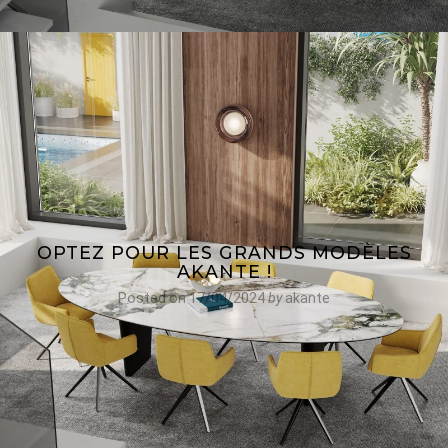
OPTEZ POUR LES GRANDS MODÈLES
AKANTE !
Posted on
17/04/2024
by
akante