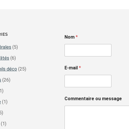
IES
Nom
*
érales
(5)
lités
(6)
E-mail
*
ils déco
(25)
s
(26)
1)
Commentaire ou message
e
(1)
5)
(1)