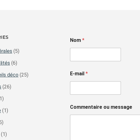
IES
Nom
*
érales
(5)
lités
(6)
E-mail
*
ils déco
(25)
s
(26)
1)
Commentaire ou message
e
(1)
5)
(1)