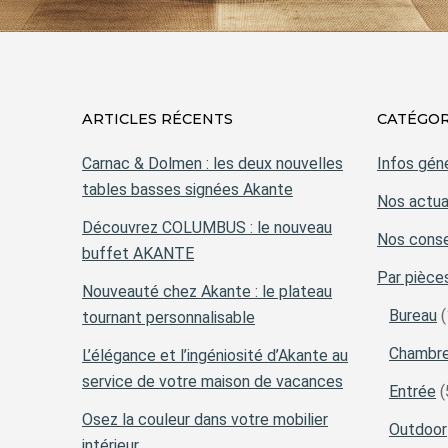
ARTICLES RÉCENTS
CATÉGOR
Carnac & Dolmen : les deux nouvelles
Infos gén
tables basses signées Akante
Nos actua
Découvrez COLUMBUS : le nouveau
Nos conse
buffet AKANTE
Par pièce
Nouveauté chez Akante : le plateau
Bureau
(
tournant personnalisable
Chambr
L’élégance et l’ingéniosité d’Akante au
service de votre maison de vacances
Entrée
(
Osez la couleur dans votre mobilier
Outdoor
intérieur