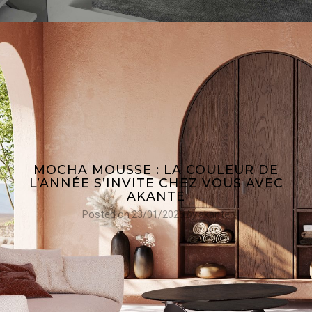
MOCHA MOUSSE : LA COULEUR DE
L’ANNÉE S’INVITE CHEZ VOUS AVEC
AKANTE
Posted on
23/01/2025
by
akante