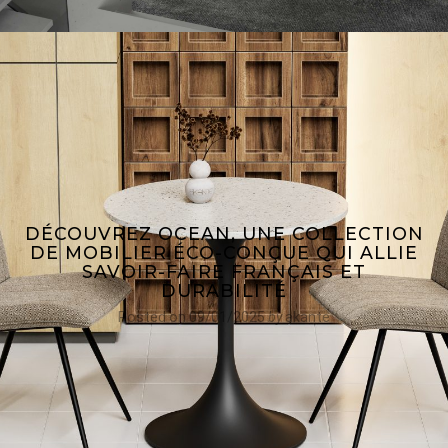
DÉCOUVREZ OCEAN, UNE COLLECTION
DE MOBILIER ÉCO-CONÇUE QUI ALLIE
SAVOIR-FAIRE FRANÇAIS ET
DURABILITÉ
Posted on
09/01/2025
by
akante